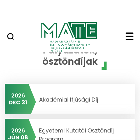
Ugrás a fő tartalomhoz
Szarvasi Vízi Tábor
Pályázatok - Testnevel
MAGYAR AGRÁR- ÉS
ÉLETTUDOMÁNYI EGYETEM
Pályázatok,
TESTNEVELÉSI ÉS SPORT
INTÉZET
ösztöndíjak
2026
Akadémiai Ifjúsági Díj
DEC 31
2026
Egyetemi Kutatói Ösztöndíj
JÚN 08
Program