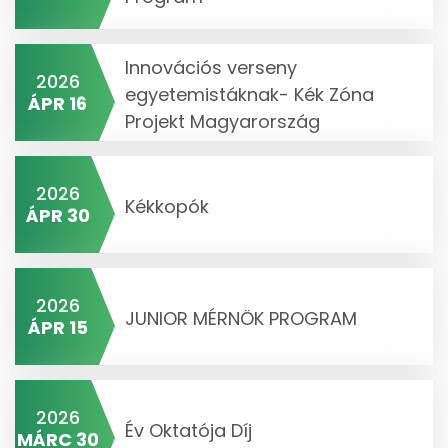
Innovációs verseny
2026
egyetemistáknak- Kék Zóna
ÁPR 16
Projekt Magyarország
2026
Kékkopók
ÁPR 30
2026
JUNIOR MÉRNÖK PROGRAM
ÁPR 15
2026
Év Oktatója Díj
MÁRC 30