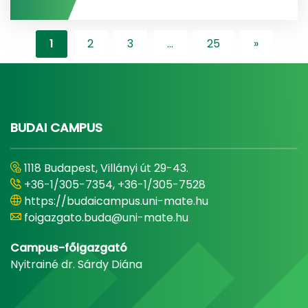
1
2
3
...
25
»
"content-l
BUDAI CAMPUS
1118 Budapest, Villányi út 29-43.
+36-1/305-7354, +36-1/305-7528
https://budaicampus.uni-mate.hu
foigazgato.buda@uni-mate.hu
Campus-főigazgató
Nyitrainé dr. Sárdy Diána