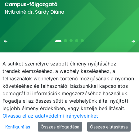
Campus-főigazgató
Nyitrainé dr. Sárdy Diána
A sütiket személyre szabott élmény nyújtásához,
trendek elemzéséhez, a webhely kezeléséhez, a
E-mail
Telefonkönyv
NEPTUN
E-learning
felhasználók webhelyen történő mozgásának a nyomon
követéséhez és felhasználói bázisunkkal kapcsolatos
Adatvédelem
demográfiai információk megszerzéséhez használjuk.
Fogadja el az összes sütit a webhelyünk által nyújtott
legjobb élmény érdekében, vagy kezelje beállításait.
Olvassa el az adatvédelmi irányelveinket
Konfigurálás
Összes elfogadása
Összes elutasítása
© MATE 2021