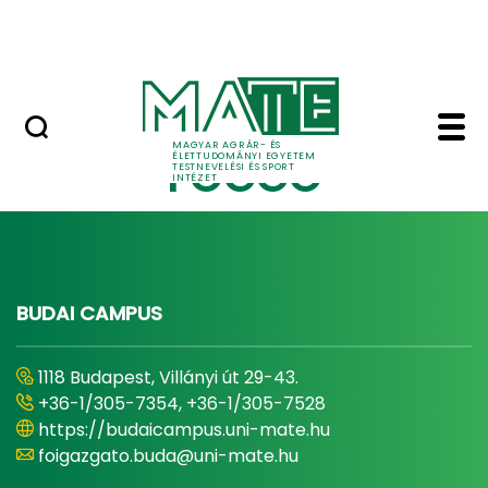
Ugrás a fő tartalomhoz
Szarvasi Vízi Tábor
Edzési időpont foglalá
Utolsó frissítés: 2024 január 23.
MAGYAR AGRÁR- ÉS
FOGGO
ÉLETTUDOMÁNYI EGYETEM
TESTNEVELÉSI ÉS SPORT
INTÉZET
BUDAI CAMPUS
1118 Budapest, Villányi út 29-43.
+36-1/305-7354, +36-1/305-7528
https://budaicampus.uni-mate.hu
foigazgato.buda@uni-mate.hu