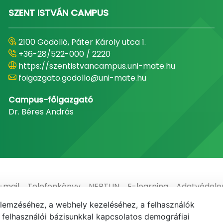
SZENT ISTVÁN CAMPUS
2100 Gödöllő, Páter Károly utca 1.
+36-28/522-000 / 2220
https://szentistvancampus.uni-mate.hu
foigazgato.godollo@uni-mate.hu
Campus-főigazgató
Dr. Béres András
-mail
Telefonkönyv
NEPTUN
E-learning
Adatvédel
elemzéséhez, a webhely kezeléséhez, a felhasználók
elhasználói bázisunkkal kapcsolatos demográfiai