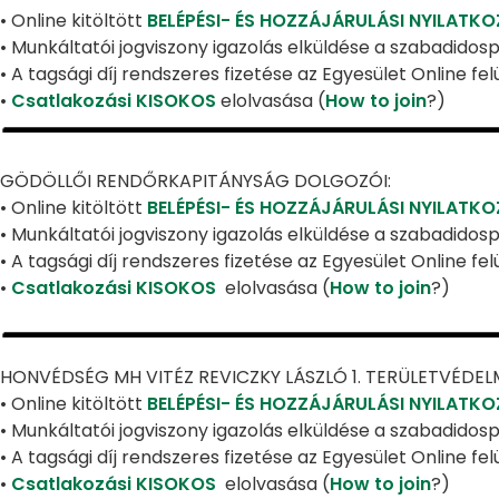
• Online kitöltött
BELÉPÉSI- ÉS HOZZÁJÁRULÁSI NYILATK
• Munkáltatói jogviszony igazolás elküldése a szabadid
• A tagsági díj rendszeres fizetése az Egyesület Online fe
•
Csatlakozási KISOKOS
elolvasása (
How to join
?)
GÖDÖLLŐI RENDŐRKAPITÁNYSÁG DOLGOZÓI:
• Online kitöltött
BELÉPÉSI- ÉS HOZZÁJÁRULÁSI NYILATK
• Munkáltatói jogviszony igazolás elküldése a szabadid
• A tagsági díj rendszeres fizetése az Egyesület Online fe
•
Csatlakozási KISOKOS
elolvasása (
How to join
?)
HONVÉDSÉG MH VITÉZ REVICZKY LÁSZLÓ 1. TERÜLETVÉDEL
• Online kitöltött
BELÉPÉSI- ÉS HOZZÁJÁRULÁSI NYILATK
• Munkáltatói jogviszony igazolás elküldése a szabadid
• A tagsági díj rendszeres fizetése az Egyesület Online fe
•
Csatlakozási KISOKOS
elolvasása (
How to join
?)