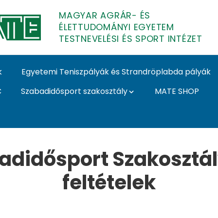
MAGYAR AGRÁR- ÉS
ÉLETTUDOMÁNYI EGYETEM
TESTNEVELÉSI ÉS SPORT INTÉZET
k
Egyetemi Teniszpályák és Strandröplabda pályák
C
Szabadidősport szakosztály
MATE SHOP
lési és Sport Intézet
didősport Szakosztál
feltételek