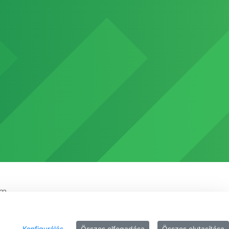
em
Konfigurálás
Összes elfogadása
Összes elutasítása