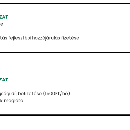
OZAT
re
tás fejlesztési hozzájárulás fizetése
OZAT
sági díj befizetése (1500Ft/hó)
ek megléte