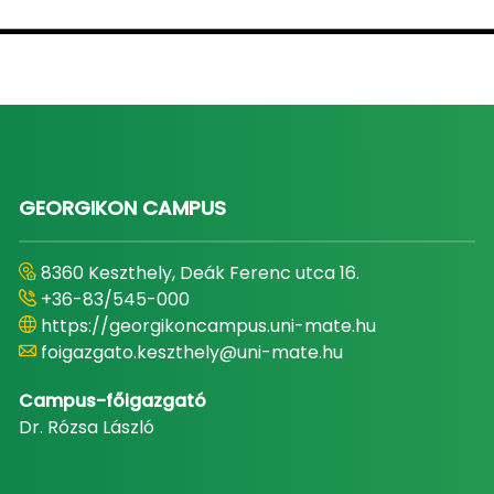
GEORGIKON CAMPUS
8360 Keszthely, Deák Ferenc utca 16.
+36-83/545-000
https://georgikoncampus.uni-mate.hu
foigazgato.keszthely@uni-mate.hu
Campus-főigazgató
Dr. Rózsa László