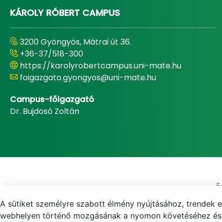
KÁROLY RÓBERT CAMPUS
3200 Gyöngyös, Mátrai út 36.
+36-37/518-300
https://karolyrobertcampus.uni-mate.hu
foigazgato.gyongyos@uni-mate.hu
Campus-főigazgató
Dr. Bujdosó Zoltán
E
A sütiket személyre szabott élmény nyújtásához, trendek 
webhelyen történő mozgásának a nyomon követéséhez és f