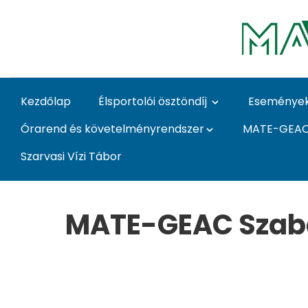
Ugrás a fő tartalomhoz
Kezdőlap
Élsportolói ösztöndíj
Eseménye
Órarend és követelményrendszer
MATE-GEA
Szarvasi Vízi Tábor
Csatlakozás - Testneve
MATE-GEAC Szaba