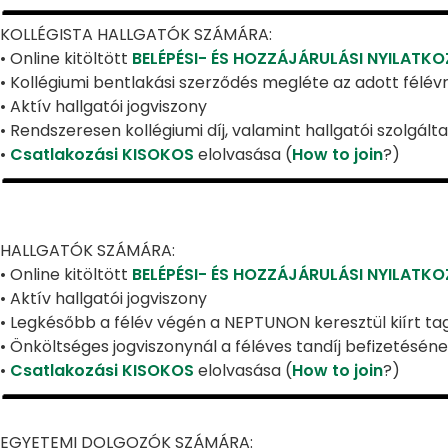
KOLLÉGISTA HALLGATÓK SZÁMÁRA:
• Online kitöltött
BELÉPÉSI- ÉS HOZZÁJÁRULÁSI NYILATK
• Kollégiumi bentlakási szerződés megléte az adott félév
• Aktív hallgatói jogviszony
• Rendszeresen kollégiumi díj, valamint hallgatói szolgálta
•
Csatlakozási KISOKOS
elolvasása (
How to join
?)
HALLGATÓK SZÁMÁRA:
• Online kitöltött
BELÉPÉSI- ÉS HOZZÁJÁRULÁSI NYILATK
• Aktív hallgatói jogviszony
• Legkésőbb a félév végén a NEPTUNON keresztül kiírt tag
• Önköltséges jogviszonynál a féléves tandíj befizetésén
•
Csatlakozási KISOKOS
elolvasása (
How to join
?)
EGYETEMI DOLGOZÓK SZÁMÁRA: