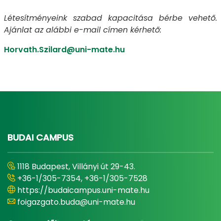
Létesítményeink szabad kapacitása bérbe vehető.
Ajánlat az alábbi e-mail címen kérhető:
Horvath.Szilard@uni-mate.hu
BUDAI CAMPUS
1118 Budapest, Villányi út 29-43.
+36-1/305-7354, +36-1/305-7528
https://budaicampus.uni-mate.hu
foigazgato.buda@uni-mate.hu