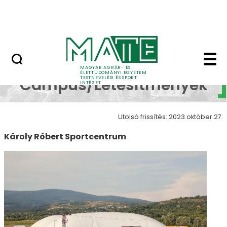
Ugrás a fő tartalomhoz
Szarvasi Vízi Tábor
Károly Róbert Campus/
Károly Róbert
MAGYAR AGRÁR- ÉS
ÉLETTUDOMÁNYI EGYETEM
TESTNEVELÉSI ÉS SPORT
Campus/Létesítmények
INTÉZET
Utolsó frissítés: 2023 október 27.
Károly Róbert Sportcentrum