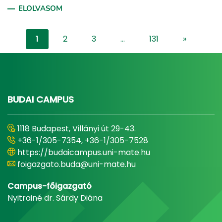
ELOLVASOM
1
2
3
...
131
»
"content-l
BUDAI CAMPUS
1118 Budapest, Villányi út 29-43.
+36-1/305-7354, +36-1/305-7528
https://budaicampus.uni-mate.hu
foigazgato.buda@uni-mate.hu
Campus-főigazgató
Nyitrainé dr. Sárdy Diána