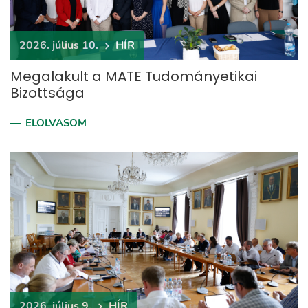
2026. július 10.
HÍR
Megalakult a MATE Tudományetikai
Bizottsága
ELOLVASOM
2026. július 9.
HÍR