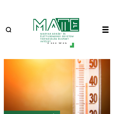
Ugrás a fő tartalomhoz
Szarvasi Vízi Tábor
Hírek - Testnevelési é
MAGYAR AGRÁR- ÉS
ÉLETTUDOMÁNYI EGYETEM
Hírek
TESTNEVELÉSI ÉS SPORT
INTÉZET