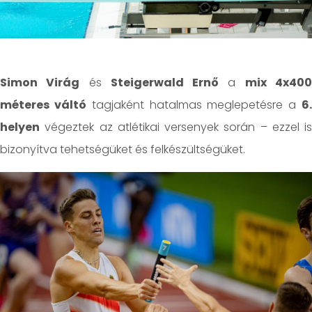
Simon Virág
és
Steigerwald Ernő
a
mix 4x40
méteres váltó
tagjaként hatalmas meglepetésre a
6
helyen
végeztek az atlétikai versenyek során – ezzel is
bizonyítva tehetségüket és felkészültségüket.