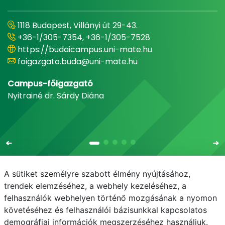
1118 Budapest, Villányi út 29-43.
+36-1/305-7354, +36-1/305-7528
https://budaicampus.uni-mate.hu
foigazgato.buda@uni-mate.hu
Campus-főigazgató
Nyitrainé dr. Sárdy Diána
A sütiket személyre szabott élmény nyújtásához,
trendek elemzéséhez, a webhely kezeléséhez, a
felhasználók webhelyen történő mozgásának a nyomon
E-mail
Telefonkönyv
NEPTUN
E-learning
követéséhez és felhasználói bázisunkkal kapcsolatos
demográfiai információk megszerzéséhez használjuk.
Adatvédelem