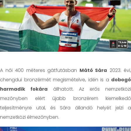
A női 400 méteres gátfutásban
Mátó Sára
2023. évi,
chengdui bronzérmét megismételve, idén is a
dobogó
harmadik fokára
állhatott. Az erős nemzetköz
mezőnyben elért újabb bronzérem kiemelkedő
teljesítményre utal, és Sára állandó helyét jelzi a
nemzetközi élmezőnyben.