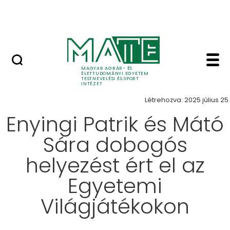
Ugrás a fő tartalomhoz
Szarvasi Vízi Tábor
Hír - Testnevelési és S
Hírek
MAGYAR AGRÁR- ÉS
ÉLETTUDOMÁNYI EGYETEM
TESTNEVELÉSI ÉS SPORT
INTÉZET
Létrehozva: 2025 július 25.
Enyingi Patrik és Mátó
Sára dobogós
helyezést ért el az
Egyetemi
Világjátékokon