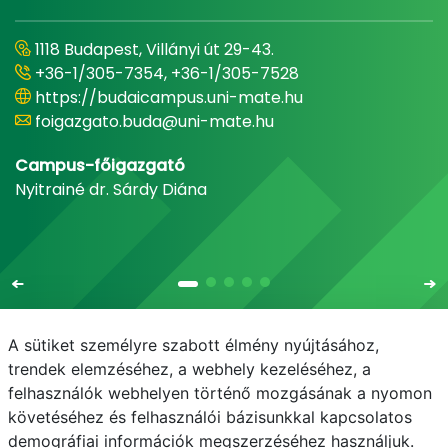
1118 Budapest, Villányi út 29-43.
+36-1/305-7354, +36-1/305-7528
https://budaicampus.uni-mate.hu
foigazgato.buda@uni-mate.hu
Campus-főigazgató
Nyitrainé dr. Sárdy Diána
A sütiket személyre szabott élmény nyújtásához,
trendek elemzéséhez, a webhely kezeléséhez, a
felhasználók webhelyen történő mozgásának a nyomon
E-mail
Telefonkönyv
NEPTUN
E-learning
követéséhez és felhasználói bázisunkkal kapcsolatos
demográfiai információk megszerzéséhez használjuk.
Adatvédelem