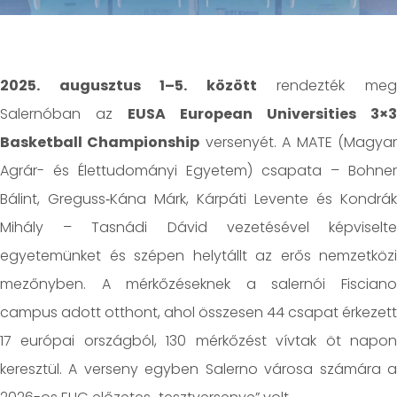
2025. augusztus 1–5. között
rendezték me
Salernóban az
EUSA European Universities 3×3
Basketball Championship
versenyét. A MATE (Magya
Agrár- és Élettudományi Egyetem) csapata – Bohner
Bálint, Greguss‑Kána Márk, Kárpáti Levente és Kondrák
Mihály – Tasnádi Dávid vezetésével képviselte
egyetemünket és szépen helytállt az erős nemzetközi
mezőnyben. A mérkőzéseknek a salernói Fisciano
campus adott otthont, ahol összesen 44 csapat érkezett
17 európai országból, 130 mérkőzést vívtak öt napon
keresztül. A verseny egyben Salerno városa számára a