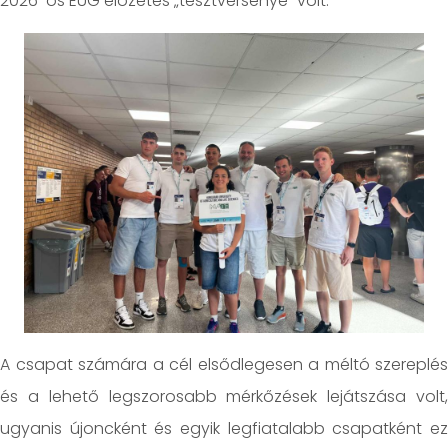
2026-os EUG előzetes „tesztversenye” volt.
A csapat számára a cél elsődlegesen a méltó szereplés
és a lehető legszorosabb mérkőzések lejátszása volt,
ugyanis újoncként és egyik legfiatalabb csapatként ez