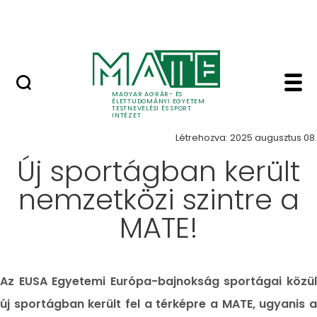
Ugrás a fő tartalomhoz
Szarvasi Vízi Tábor
Hír - Testnevelési és S
Hírek
MAGYAR AGRÁR- ÉS
ÉLETTUDOMÁNYI EGYETEM
TESTNEVELÉSI ÉS SPORT
INTÉZET
Létrehozva: 2025 augusztus 08.
Új sportágban került
nemzetközi szintre a
MATE!
Az EUSA Egyetemi Európa-bajnokság sportágai közül
új sportágban került fel a térképre a MATE, ugyanis a