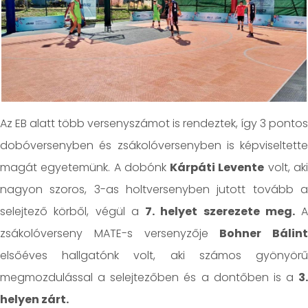
Az EB alatt több versenyszámot is rendeztek, így 3 pontos
dobóversenyben és zsákolóversenyben is képviseltette
magát egyetemünk. A dobónk
Kárpáti Levente
volt, ak
nagyon szoros, 3-as holtversenyben jutott tovább a
selejtező körből, végül a
7. helyet szerezete meg.
A
zsákolóverseny MATE-s versenyzője
Bohner Bálint
elsőéves hallgatónk volt, aki számos gyönyörű
megmozdulással a selejtezőben és a dontőben is a
3.
helyen zárt.