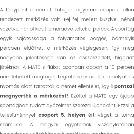
A fénypont a német Tübigen egyetem csapata ellen
rendezett mérkőzés volt. Fej-fej mellett küzdve, néhol
vezetve, néhol kicsit lemaradva teltek a percek. A sportág
egyik sajátossága a folyamatos pörgés, bármelyik
percben eldőlhet a mérkőzés véglegesen, így még
nagyobb jelentősége van az összeszedett, higgadt
játéknak. A MATE-s fiúkat azonban abban a 10 perben
nem lehetett megfogni. Legtöbbször uralták a pályát és
nyomás alatt tartották a német ellenfelet, így
1 ponttal
megnyerték a mérkőzést!
Ezáltal a MATE egy újab
sportágban tudott győzelmet szerezni újoncként! Ezzel a
teljesítménnyel
csoport 5. helyen
ért véget a torn
számukra. A magyar egyetemek viszonylatában