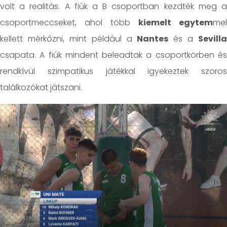
volt a realitás. A fiúk a B csoportban kezdték meg a
csoportmeccseket, ahol több
kiemelt egytem
mel
kellett mérkőzni, mint például a
Nantes
és a
Sevilla
csapata. A fiúk mindent beleadtak a csoportkörben és
rendkívül szimpatikus játékkal igyekeztek szoros
találkozókat játszani.